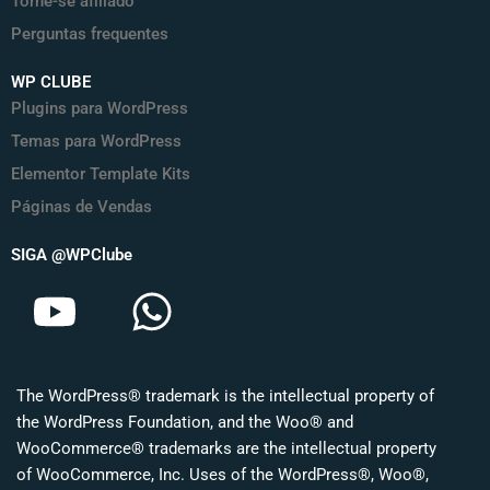
Torne-se afiliado
Perguntas frequentes
WP CLUBE
Plugins para WordPress
Temas para WordPress
Elementor Template Kits
Páginas de Vendas
SIGA @WPClube
Y
W
o
h
u
a
The WordPress® trademark is the intellectual property of
t
t
the WordPress Foundation, and the Woo® and
u
s
WooCommerce® trademarks are the intellectual property
of WooCommerce, Inc. Uses of the WordPress®, Woo®,