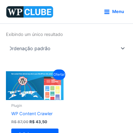
Ir
para
Menu
o
conteúdo
Exibindo um único resultado
O
O
Oferta!
preço
preço
original
atual
era:
é:
R$ 87,00.
R$ 43,50.
Plugin
WP Content Crawler
R$
87,00
R$
43,50