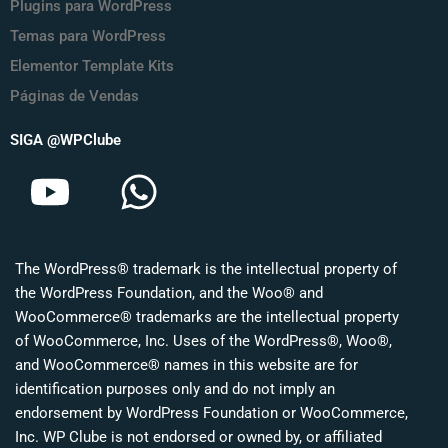
Plugins para WordPress
Temas para WordPress
Elementor Template Kits
Páginas de Vendas
SIGA @WPClube
Y
W
o
h
u
a
The WordPress® trademark is the intellectual property of
t
t
the WordPress Foundation, and the Woo® and
u
s
WooCommerce® trademarks are the intellectual property
of WooCommerce, Inc. Uses of the WordPress®, Woo®,
b
a
and WooCommerce® names in this website are for
identification purposes only and do not imply an
e
p
endorsement by WordPress Foundation or WooCommerce,
Inc. WP Clube is not endorsed or owned by, or affiliated