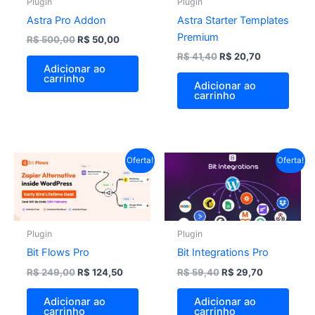
Plugin
Plugin
Astra Pro Addon
Astra Starter Templates
Premium
R$
500,00
R$
50,00
R$
41,40
R$
20,70
Adicionar ao
carrinho
Adicionar ao
carrinho
O
O
O
O
Oferta!
Oferta!
preço
preço
preço
preço
original
atual
original
atual
era:
é:
era:
é:
R$ 249,00.
R$ 124,50.
R$ 59,40.
R$ 29,70.
Plugin
Plugin
Bit Flows Pro
Bit Integrations Pro
R$
249,00
R$
124,50
R$
59,40
R$
29,70
Adicionar ao
Adicionar ao
carrinho
carrinho