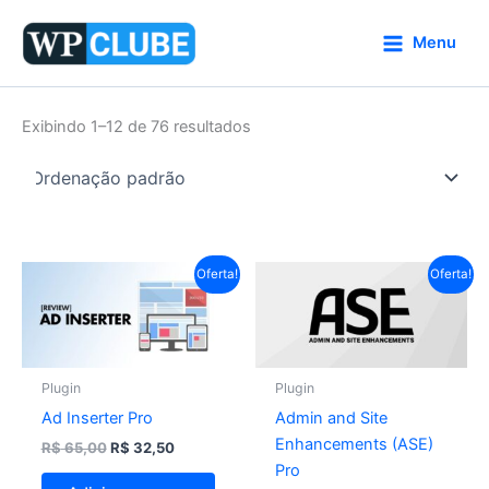
Ir
para
Menu
o
conteúdo
Exibindo 1–12 de 76 resultados
O
O
O
O
Oferta!
Oferta!
preço
preço
preço
preço
original
atual
original
atual
era:
é:
era:
é:
R$ 65,00.
R$ 32,50.
R$ 199,00.
R$ 99,50.
Plugin
Plugin
Ad Inserter Pro
Admin and Site
Enhancements (ASE)
R$
65,00
R$
32,50
Pro