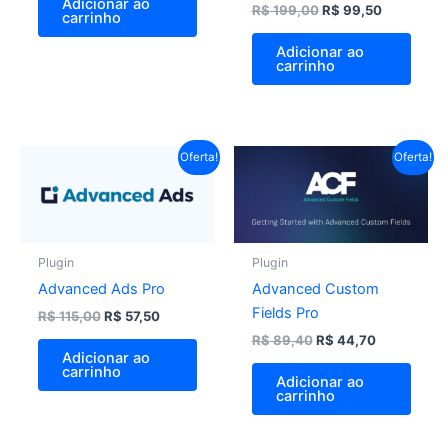
Adicionar ao
R$
199,00
R$
99,50
carrinho
Adicionar ao
carrinho
O
O
O
O
Oferta!
Oferta!
preço
preço
preço
preço
original
atual
original
atual
era:
é:
era:
é:
R$ 115,00.
R$ 57,50.
R$ 89,40.
R$ 44,70.
Plugin
Plugin
Advanced Ads Pro
Advanced Custom
Fields Pro
R$
115,00
R$
57,50
R$
89,40
R$
44,70
Adicionar ao
carrinho
Adicionar ao
carrinho