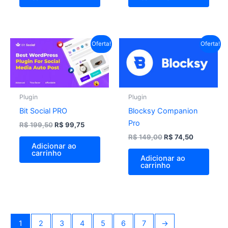
O
O
O
O
Oferta!
Oferta!
preço
preço
preço
preço
original
atual
original
atual
era:
é:
era:
é:
R$ 199,50.
R$ 99,75.
R$ 149,00.
R$ 74,50.
Plugin
Plugin
Bit Social PRO
Blocksy Companion
Pro
R$
199,50
R$
99,75
R$
149,00
R$
74,50
Adicionar ao
carrinho
Adicionar ao
carrinho
1
2
3
4
5
6
7
→