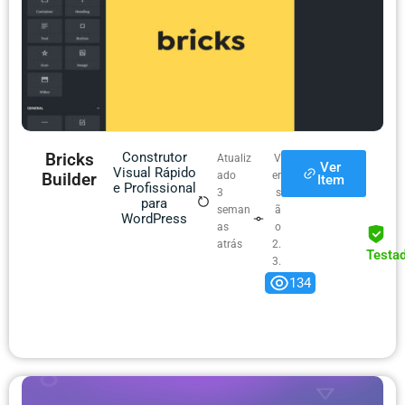
Bricks
Construtor
Atualiz
V
Ver
Visual Rápido
Builder
ado
er
Item
e Profissional
3
s
para
seman
ã
WordPress
as
o
atrás
2.
Testa
3.
9
134