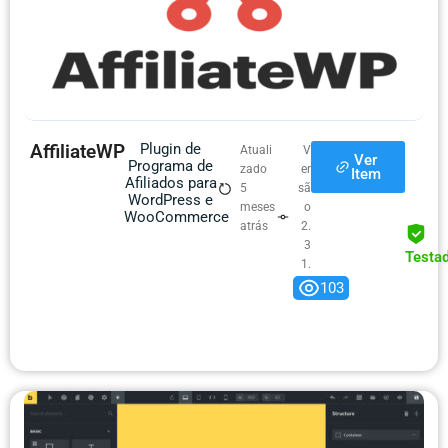
AffiliateWP
Plugin de
Atuali
V
Ver
Programa de
zado
er
Item
Afiliados para
5
sã
WordPress e
meses
o
WooCommerce
atrás
2.
3
Testa
1.
0
103