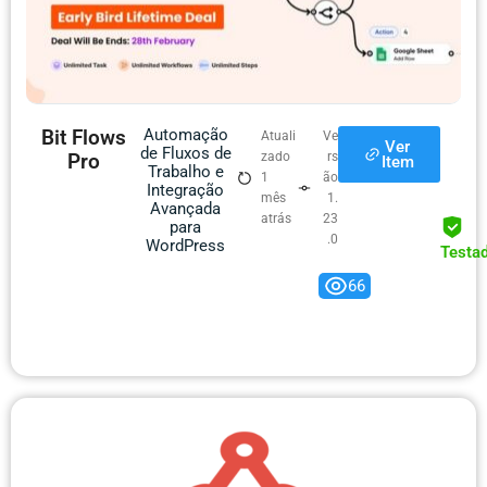
Bit Flows
Automação
Atuali
Ve
Ver
de Fluxos de
Pro
zado
rs
Item
Trabalho e
1
ão
Integração
mês
1.
Avançada
atrás
23
para
.0
WordPress
Testa
66