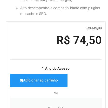
Alto desempenho e compatibilidade com plugins
de cache e SEO.
O
O
R$
149,00
pre
pre
R$
74,50
ori
atu
era:
é:
R$ 1
R$ 
1 Ano de Acesso
Adicionar ao carrinho
ou