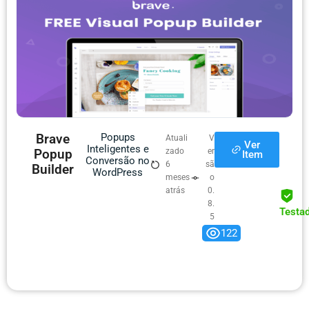
Brave
Popups
Atuali
V
Ver
Inteligentes e
Popup
zado
er
Item
Conversão no
6
sã
Builder
WordPress
meses
o
atrás
0.
8.
Testa
5
122