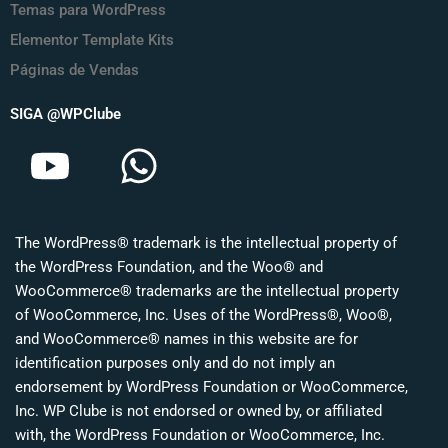
Temas para WordPress
Elementor Template Kits
Páginas de Vendas
SIGA @WPClube
Y
W
o
h
u
a
The WordPress® trademark is the intellectual property of
t
t
the WordPress Foundation, and the Woo® and
u
s
WooCommerce® trademarks are the intellectual property
of WooCommerce, Inc. Uses of the WordPress®, Woo®,
b
a
and WooCommerce® names in this website are for
identification purposes only and do not imply an
e
p
endorsement by WordPress Foundation or WooCommerce,
p
Inc. WP Clube is not endorsed or owned by, or affiliated
with, the WordPress Foundation or WooCommerce, Inc.