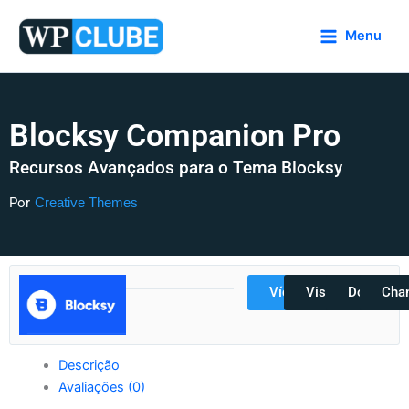
Ir
para
Menu
o
conteúdo
Blocksy Companion Pro
Recursos Avançados para o Tema Blocksy
Por
Creative Themes
Vídeos
Visualizar
Docs
Cha
Descrição
Avaliações (0)