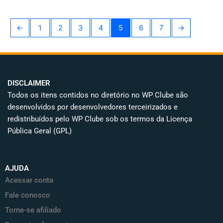
←
1
2
3
4
5
6
7
→
DISCLAIMER
Todos os itens contidos no diretório no WP Clube são
desenvolvidos por desenvolvedores terceirizados e
redistribuídos pelo WP Clube sob os termos da Licença
Pública Geral (GPL)
AJUDA
Acessar conta
Fale conosco
Torne-se afiliado