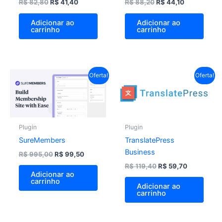
R$
82,80
R$
41,40
R$
88,20
R$
44,10
Adicionar ao
Adicionar ao
carrinho
carrinho
O
O
O
O
Oferta!
Oferta!
preço
preço
preço
preço
original
atual
original
atual
era:
é:
era:
é:
R$ 995,00.
R$ 99,50.
R$ 119,40.
R$ 59,70.
Plugin
Plugin
SureMembers
TranslatePress
Business
R$
995,00
R$
99,50
R$
119,40
R$
59,70
Adicionar ao
carrinho
Adicionar ao
carrinho