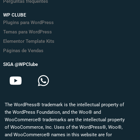
Perguntas frequentes
WP CLUBE
Plugins para WordPress
Temas para WordPress
Elementor Template Kits
Páginas de Vendas
SIGA @WPClube
Y
W
o
h
u
a
The WordPress® trademark is the intellectual property of
t
t
the WordPress Foundation, and the Woo® and
u
s
WooCommerce® trademarks are the intellectual property
of WooCommerce, Inc. Uses of the WordPress®, Woo®,
b
a
and WooCommerce® names in this website are for