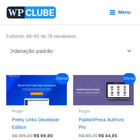
Ir
para
Menu
o
conteúdo
Exibindo 49–60 de 76 resultados
O
O
O
O
Oferta!
Oferta!
preço
preço
preço
preço
original
atual
original
atual
era:
é:
era:
é:
R$ 199,60.
R$ 99,80.
R$ 89,70.
R$ 44,85.
Plugin
Plugin
Pretty Links Developer
PublishPress Authors
Edition
Pro
R$
199,60
R$
99,80
R$
89,70
R$
44,85