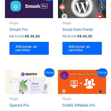
preço
preço
preço
preço
original
atual
original
atual
era:
é:
era:
é:
R$ 72,00.
R$ 36,00.
R$ 81,00.
R$ 40,50.
Plugin
Plugin
Smush Pro
Social Auto Poster
R$
72,00
R$
36,00
R$
81,00
R$
40,50
Adicionar ao
Adicionar ao
carrinho
carrinho
O
O
O
O
Oferta!
Oferta!
preço
preço
preço
preço
original
atual
original
atual
era:
é:
era:
é:
R$ 82,80.
R$ 41,40.
R$ 88,20.
R$ 44,10.
Plugin
Plugin
Spectra Pro
SUMO Affiliates Pro