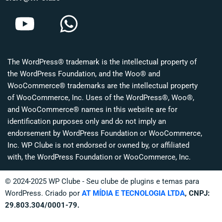
Y
W
o
h
u
a
The WordPress® trademark is the intellectual property of
t
t
the WordPress Foundation, and the Woo® and
u
s
WooCommerce® trademarks are the intellectual property
of WooCommerce, Inc. Uses of the WordPress®, Woo®,
b
a
and WooCommerce® names in this website are for
identification purposes only and do not imply an
e
p
endorsement by WordPress Foundation or WooCommerce,
p
Inc. WP Clube is not endorsed or owned by, or affiliated
with, the WordPress Foundation or WooCommerce, Inc.
© 2024-2025 WP Clube - Seu clube de plugins e temas para
WordPress. Criado por
AT MÍDIA E TECNOLOGIA LTDA
, CNPJ:
29.803.304/0001-79.