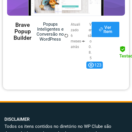
Brave
Popups
Atuali
V
Ver
Inteligentes e
Popup
zado
er
Item
Conversão no
6
sã
Builder
WordPress
meses
o
atrás
0.
8.
Testa
5
123
DISCLAIMER
Todos os itens contidos no diretório no WP Clube são