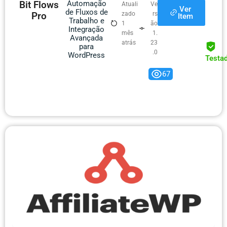
Bit Flows
Automação
Atuali
Ve
Ver
de Fluxos de
Pro
zado
rs
Item
Trabalho e
1
ão
Integração
mês
1.
Avançada
atrás
23
para
.0
WordPress
Testa
67