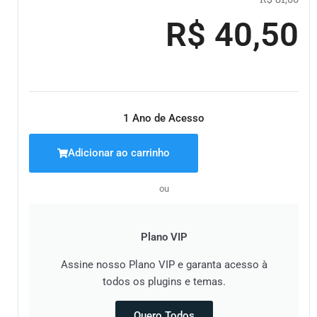
pre
pre
R$
40,50
ori
atu
era:
é:
R$ 8
R$ 
1 Ano de Acesso
Adicionar ao carrinho
ou
Plano VIP
Assine nosso Plano VIP e garanta acesso à
todos os plugins e temas.
Quero Todos