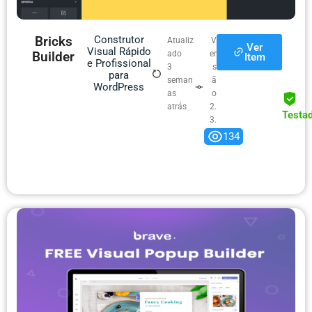
Bricks
Construtor
Atualiz
V
Ver
Visual Rápido
Builder
ado
er
Item
e Profissional
3
s
para
seman
ã
WordPress
as
o
atrás
2.
Testa
3.
9
134