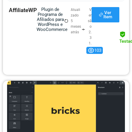
AffiliateWP
Plugin de
Atuali
V
Ver
Programa de
zado
er
Item
Afiliados para
5
sã
WordPress e
meses
o
WooCommerce
atrás
2.
3
Testa
1.
0
103