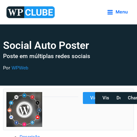
Ir
para
Menu
o
conteúdo
Social Auto Poster
Poste em múltiplas redes sociais
Por
WPWeb
Vídeos
Visualizar
Docs
Cha
Descrição