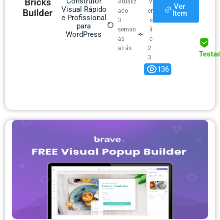
Bricks
Construtor
Atualiz
V
Ver
Visual Rápido
Builder
ado
er
Item
e Profissional
3
s
para
seman
ã
WordPress
as
o
atrás
2.
Testa
3.
9
136