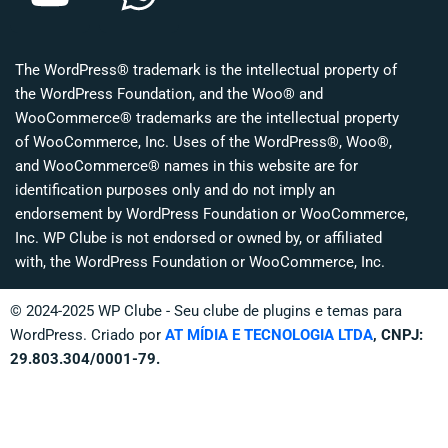
o
h
u
a
The WordPress® trademark is the intellectual property of
t
t
the WordPress Foundation, and the Woo® and
u
s
WooCommerce® trademarks are the intellectual property
of WooCommerce, Inc. Uses of the WordPress®, Woo®,
b
a
and WooCommerce® names in this website are for
identification purposes only and do not imply an
e
p
endorsement by WordPress Foundation or WooCommerce,
p
Inc. WP Clube is not endorsed or owned by, or affiliated
with, the WordPress Foundation or WooCommerce, Inc.
© 2024-2025 WP Clube - Seu clube de plugins e temas para
WordPress. Criado por
AT MÍDIA E TECNOLOGIA LTDA
, CNPJ:
29.803.304/0001-79.