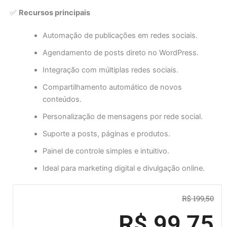
✅
Recursos principais
Automação de publicações em redes sociais.
Agendamento de posts direto no WordPress.
Integração com múltiplas redes sociais.
Compartilhamento automático de novos
conteúdos.
Personalização de mensagens por rede social.
Suporte a posts, páginas e produtos.
Painel de controle simples e intuitivo.
Ideal para marketing digital e divulgação online.
O
O
R$
199,50
pre
pre
R$
99,75
ori
atu