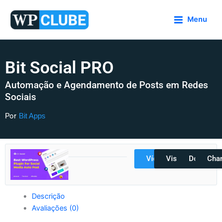
Ir
para
Menu
o
conteúdo
Bit Social PRO
Automação e Agendamento de Posts em Redes
Sociais
Por
Bit Apps
Vídeos
Visualizar
Docs
Cha
Descrição
Avaliações (0)