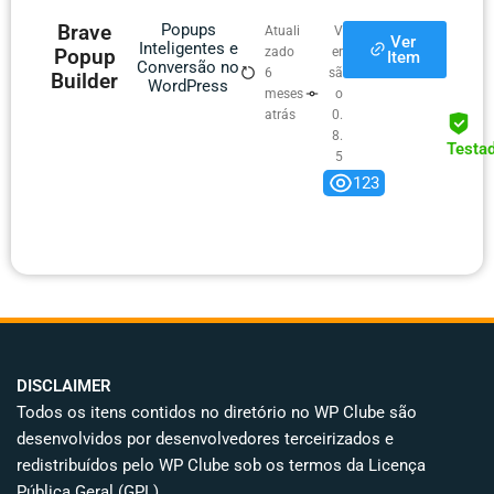
Brave
Popups
Atuali
V
Ver
Inteligentes e
Popup
zado
er
Item
Conversão no
6
sã
Builder
WordPress
meses
o
atrás
0.
8.
Testa
5
123
DISCLAIMER
Todos os itens contidos no diretório no WP Clube são
desenvolvidos por desenvolvedores terceirizados e
redistribuídos pelo WP Clube sob os termos da Licença
Pública Geral (GPL)