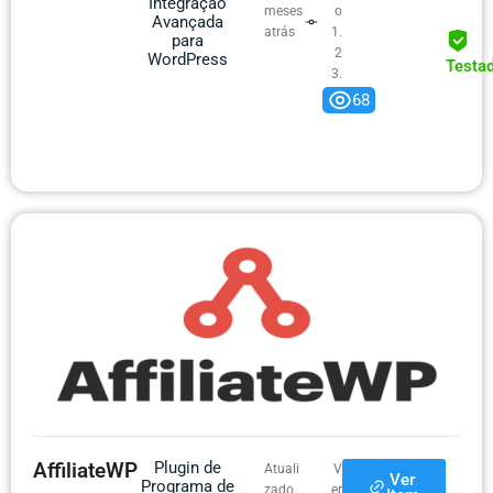
Integração
meses
o
Avançada
atrás
1.
para
2
WordPress
Testa
3.
0
68
AffiliateWP
Plugin de
Atuali
V
Ver
Programa de
zado
er