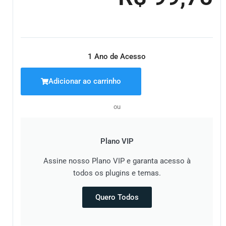
era:
é:
R$ 1
R$ 
1 Ano de Acesso
Adicionar ao carrinho
ou
Plano VIP
Assine nosso Plano VIP e garanta acesso à
todos os plugins e temas.
Quero Todos