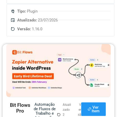
Tipo:
Plugin
Atualizado:
23/07/2026
Versão:
1.16.0
Bit Flows
Automação
Atuali
V
Ver
de Fluxos de
Pro
zado
er
Item
Trabalho e
2
sã