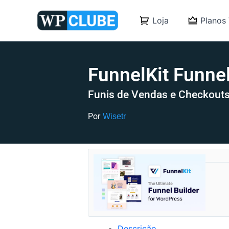
Ir
para
Loja
Planos 
o
conteúdo
FunnelKit Funnel
Funis de Vendas e Checkou
Por
Wisetr
Descrição