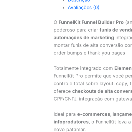
Avaliações (0)
O
FunnelKit Funnel Builder Pro
(an
poderoso para criar
funis de vend
automações de marketing
integr
montar funis de alta conversão com
order bumps e thank you pages — 
Totalmente integrado com
Element
FunnelKit Pro permite que você per
controle total sobre layout, copy, 
oferece
checkouts de alta conver
CPF/CNPJ, integração com gateway
Ideal para
e-commerces, lançament
infoprodutores
, o FunnelKit leva
novo patamar.