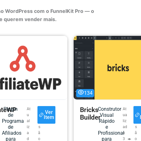
no WordPress com o FunnelKit Pro — o
que querem vender mais.
134
iateWP
Plugin
Bricks
Construtor
At
V
At
V
Ver
de
Visual
u
e
ua
e
Builder
Item
Programa
Rápido
al
r
liz
r
de
e
iz
s
ad
s
Afiliados
Profissional
a
ã
o
ã
para
para
d
o
3
o