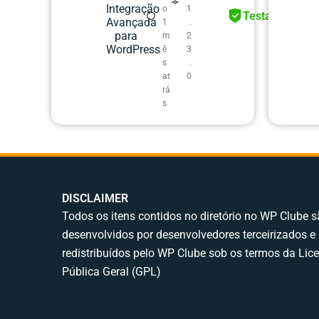
Integração
o
1
Testado
Avançada
1
.
para
m
2
WordPress
ê
3
s
.
at
0
rá
s
DISCLAIMER
Todos os itens contidos no diretório no WP Clube 
desenvolvidos por desenvolvedores terceirizados e
redistribuídos pelo WP Clube sob os termos da Lic
Pública Geral (GPL)