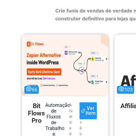
Crie funis de vendas de verdade 
construtor definitivo para lojas 
66
103
Bit
Automação
Affil
A
V
Ver
de
tu
e
Flows
Item
Fluxos
al
r
Pro
de
iz
s
Trabalho
a
ã
e
d
o