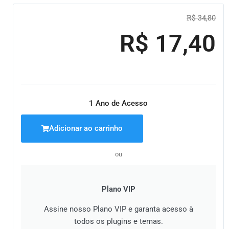
O
O
R$
34,80
pre
pre
R$
17,40
ori
atu
era:
é:
R$ 
R$ 1
1 Ano de Acesso
Adicionar ao carrinho
ou
Plano VIP
Assine nosso Plano VIP e garanta acesso à
todos os plugins e temas.