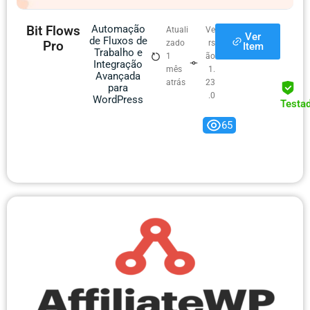
Bit Flows
Automação
Atuali
Ve
Ver
de Fluxos de
Pro
zado
rs
Item
Trabalho e
1
ão
Integração
mês
1.
Avançada
atrás
23
para
.0
WordPress
Testa
65