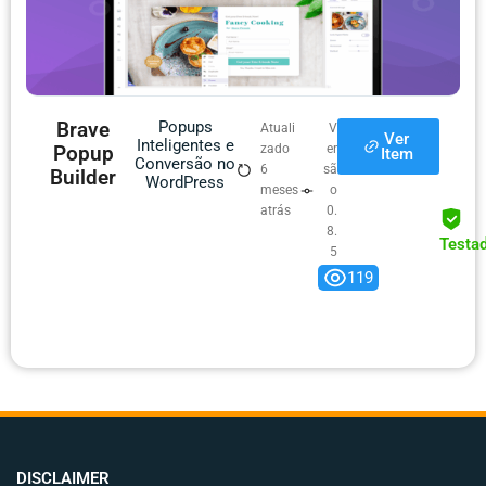
Brave
Popups
Atuali
V
Ver
Inteligentes e
Popup
zado
er
Item
Conversão no
6
sã
Builder
WordPress
meses
o
atrás
0.
8.
Testa
5
119
DISCLAIMER