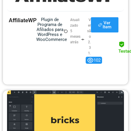
AffiliateWP
Plugin de
Atuali
V
Ver
Programa de
zado
er
Item
Afiliados para
5
sã
WordPress e
meses
o
WooCommerce
atrás
2.
3
Testa
1.
0
102