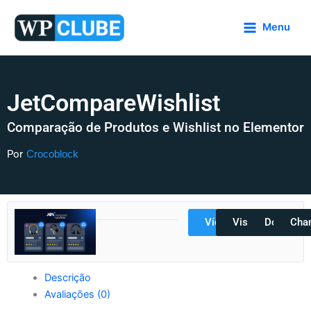
Ir
para
Menu
o
conteúdo
JetCompareWishlist
Comparação de Produtos e Wishlist no Elementor
Por
Crocoblock
Vídeos
Visualizar
Docs
Cha
Descrição
Avaliações (0)