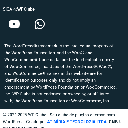
SIGA @WPClube
Y
W
o
h
u
a
The WordPress® trademark is the intellectual property of
t
t
the WordPress Foundation, and the Woo® and
u
s
WooCommerce® trademarks are the intellectual property
of WooCommerce, Inc. Uses of the WordPress®, Woo®,
b
a
and WooCommerce® names in this website are for
identification purposes only and do not imply an
e
p
endorsement by WordPress Foundation or WooCommerce,
p
Inc. WP Clube is not endorsed or owned by, or affiliated
with, the WordPress Foundation or WooCommerce, Inc.
© 2024-2025 WP Clube - Seu clube de plugins e temas para
WordPress. Criado por
AT MÍDIA E TECNOLOGIA LTDA
, CNPJ: