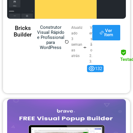
Bricks
Construtor
Atualiz
V
Ver
Visual Rápido
Builder
ado
er
Item
e Profissional
3
s
para
seman
ã
WordPress
as
o
atrás
2.
Testa
3.
9
132