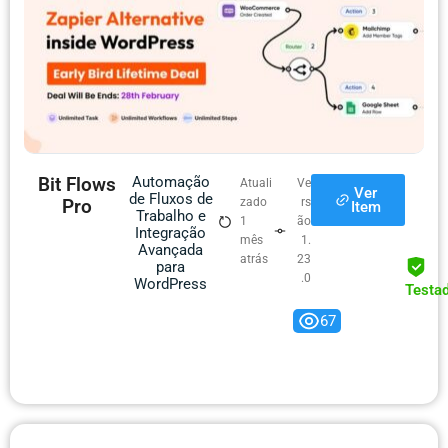
Bit Flows
Automação
Atuali
Ve
Ver
de Fluxos de
Pro
zado
rs
Item
Trabalho e
1
ão
Integração
mês
1.
Avançada
atrás
23
para
.0
WordPress
Testa
67