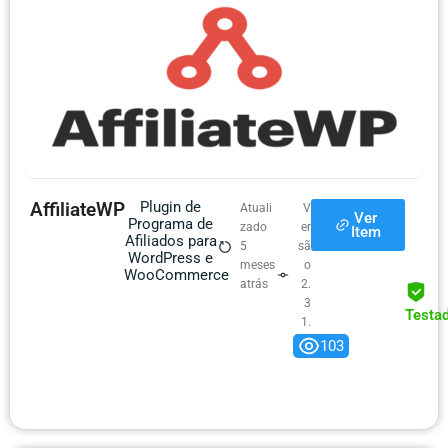
AffiliateWP
Plugin de
Atuali
V
Ver
Programa de
zado
er
Item
Afiliados para
5
sã
WordPress e
meses
o
WooCommerce
atrás
2.
3
Testa
1.
0
103