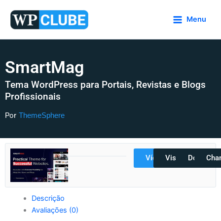
Ir
para
Menu
o
conteúdo
SmartMag
Tema WordPress para Portais, Revistas e Blogs
Profissionais
Por
ThemeSphere
Vídeos
Visualizar
Docs
Cha
Descrição
Avaliações (0)