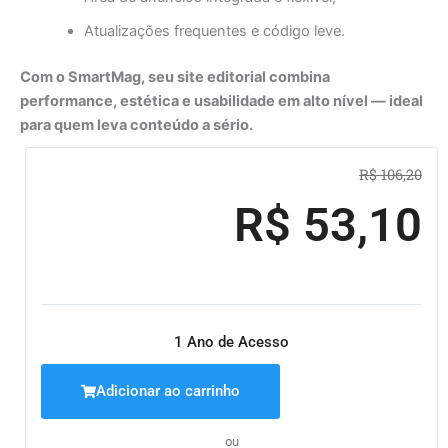
Atualizações frequentes e código leve.
Com o SmartMag, seu site editorial combina
performance, estética e usabilidade em alto nível — ideal
para quem leva conteúdo a sério.
O
O
R$
106,20
pre
pre
R$
53,10
ori
atu
era:
é:
R$ 1
R$ 5
1 Ano de Acesso
Adicionar ao carrinho
ou