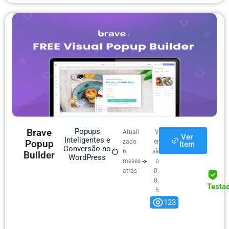
Brave
Popups
Atuali
V
Ver
Inteligentes e
Popup
zado
er
Item
Conversão no
6
sã
Builder
WordPress
meses
o
atrás
0.
8.
Testa
5
123