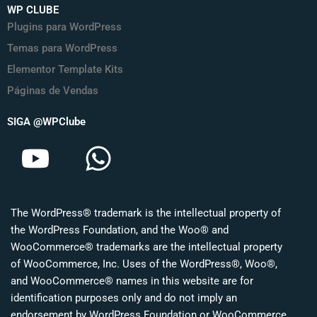
WP CLUBE
Plugins para WordPress
Temas para WordPress
Elementor Template Kits
Páginas de Vendas
SIGA @WPClube
Y
W
o
h
u
a
The WordPress® trademark is the intellectual property of
t
t
the WordPress Foundation, and the Woo® and
u
s
WooCommerce® trademarks are the intellectual property
of WooCommerce, Inc. Uses of the WordPress®, Woo®,
b
a
and WooCommerce® names in this website are for
identification purposes only and do not imply an
e
p
endorsement by WordPress Foundation or WooCommerce,